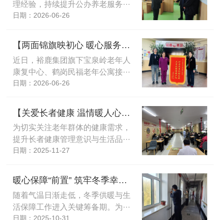
理经验，持续提升公办养老服务···
日期：2026-06-26
【两面锦旗映初心 暖心服务显担当】裕鹿集团旗下养老机构接连获家属赞誉
近日，裕鹿集团旗下宝泉岭老年人
康复中心、鹤岗民福老年公寓接···
日期：2026-06-26
【关爱长者健康 温情暖人心】雁窝岛社区餐厅联合卫生服务中心开展公益活动
为切实关注老年群体的健康需求，
提升长者健康管理意识与生活品···
日期：2025-11-27
暖心保障“前置” 筑牢冬季幸福防线
随着气温日渐走低，冬季供暖与生
活保障工作进入关键筹备期。为···
日期：2025-10-31