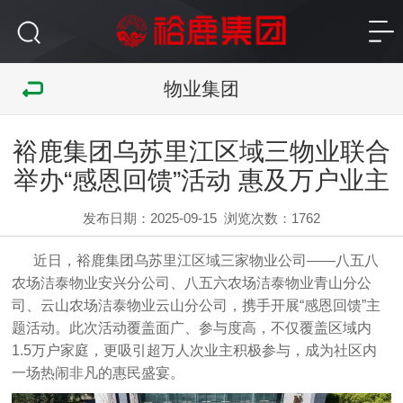
物业集团
裕鹿集团乌苏里江区域三物业联合
举办“感恩回馈”活动 惠及万户业主
发布日期：2025-09-15
浏览次数：
1762
近日，裕鹿集团乌苏里江区域三家物业公司——八五八
农场洁泰物业安兴分公司、八五六农场洁泰物业青山分公
司、云山农场洁泰物业云山分公司，携手开展“感恩回馈”主
题活动。此次活动覆盖面广、参与度高，不仅覆盖区域内
1.5万户家庭，更吸引超万人次业主积极参与，成为社区内
一场热闹非凡的惠民盛宴。